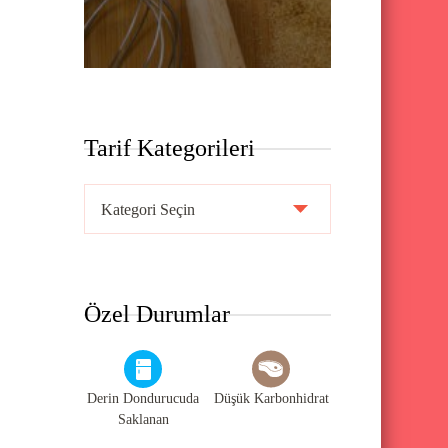
Tarif Kategorileri
T
a
r
i
Özel Durumlar
f
K
a
Derin Dondurucuda
Düşük Karbonhidrat
t
Saklanan
e