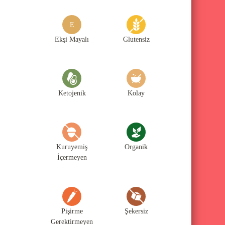
g
o
E
r
Ekşi Mayalı
Glutensiz
i
l
e
Ketojenik
Kolay
r
i
Kuruyemiş
Organik
İçermeyen
Pişirme
Şekersiz
Gerektirmeyen