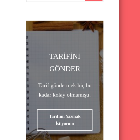
a
r
c
h
f
o
TARİFİNİ
r
GÖNDER
:
Tarif göndermek hiç bu
kadar kolay olmamıştı.
Tarifimi Yazmak
İstiyorum