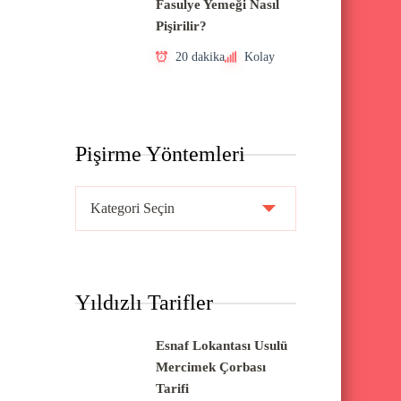
Fasulye Yemeği Nasıl
Pişirilir?
20 dakika
Kolay
Pişirme Yöntemleri
P
i
ş
i
Yıldızlı Tarifler
r
m
Esnaf Lokantası Usulü
e
Mercimek Çorbası
Y
Tarifi