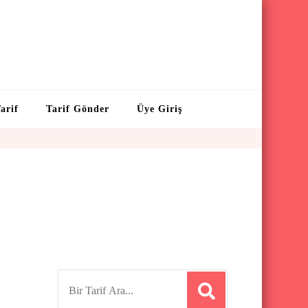
arif
Tarif Gönder
Üye Giriş
S
e