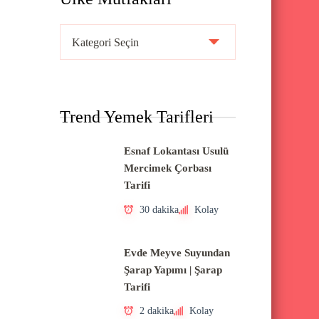
Ü
l
k
e
Trend Yemek Tarifleri
M
u
Esnaf Lokantası Usulü
t
Mercimek Çorbası
f
Tarifi
a
30 dakika
Kolay
k
l
Evde Meyve Suyundan
a
Şarap Yapımı | Şarap
Tarifi
r
ı
2 dakika
Kolay