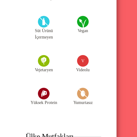
Süt Ürünü
Vegan
İçermeyen
V
Vejetaryen
Videolu
Yüksek Protein
Yumurtasız
Ülke Mutfakları