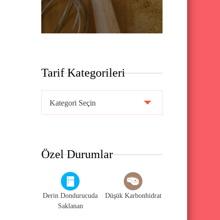
Tarif Kategorileri
T
a
r
i
Özel Durumlar
f
K
a
Derin Dondurucuda
Düşük Karbonhidrat
t
Saklanan
e