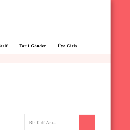
arif
Tarif Gönder
Üye Giriş
S
e