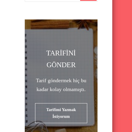
a
r
c
h
f
o
TARİFİNİ
r
GÖNDER
:
Tarif göndermek hiç bu
kadar kolay olmamıştı.
Tarifimi Yazmak
İstiyorum