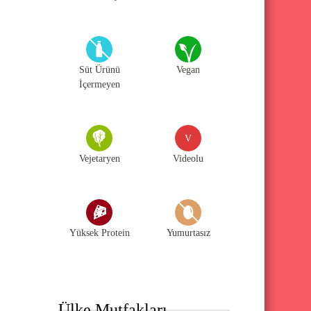
Süt Ürünü
Vegan
İçermeyen
V
Vejetaryen
Videolu
Yüksek Protein
Yumurtasız
Ülke Mutfakları