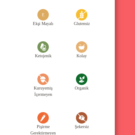
g
o
E
r
Ekşi Mayalı
Glutensiz
i
l
e
Ketojenik
Kolay
r
i
Kuruyemiş
Organik
İçermeyen
Pişirme
Şekersiz
Gerektirmeyen