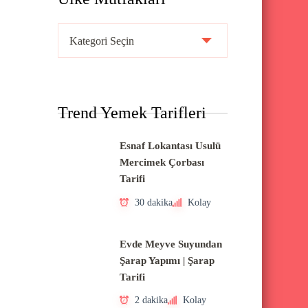
Ü
l
k
e
Trend Yemek Tarifleri
M
u
Esnaf Lokantası Usulü
t
Mercimek Çorbası
f
Tarifi
a
30 dakika
Kolay
k
l
Evde Meyve Suyundan
a
Şarap Yapımı | Şarap
Tarifi
r
ı
2 dakika
Kolay