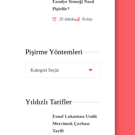
Fasulye Yemeği Nasıl
Pişirilir?
20 dakika
Kolay
Pişirme Yöntemleri
P
i
ş
i
Yıldızlı Tarifler
r
m
Esnaf Lokantası Usulü
e
Mercimek Çorbası
Y
Tarifi