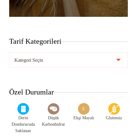
Tarif Kategorileri
Tarif
Kategorileri
Özel Durumlar
E
Derin
Düşük
Ekşi Mayalı
Glutensiz
Dondurucuda
Karbonhidrat
Saklanan