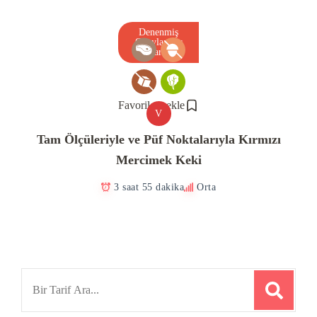
Denenmiş
Onaylanmış
Tarif
Favorilere ekle
V
Tam Ölçüleriyle ve Püf Noktalarıyla Kırmızı
Mercimek Keki
3 saat 55 dakika
Orta
Search
for: