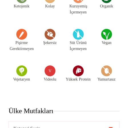
Ketojenik
Kolay
Kuruyemiş
Organik
İçermeyen
Pişirme
Şekersiz
Süt Ürünü
Vegan
Gerektirmeyen
İçermeyen
V
Vejetaryen
Videolu
Yüksek Protein
Yumurtasız
Ülke Mutfakları
Ülke