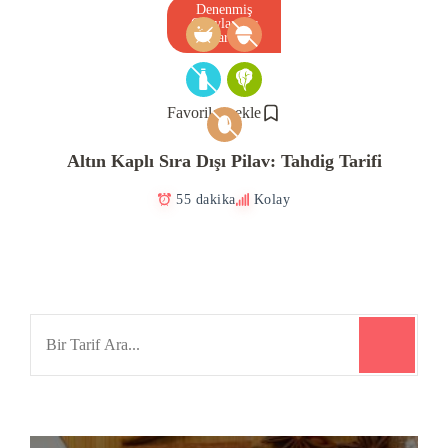
Denenmiş
Onaylanmış
Tarif
Favorilere ekle
Altın Kaplı Sıra Dışı Pilav: Tahdig Tarifi
55 dakika
Kolay
Search
for: