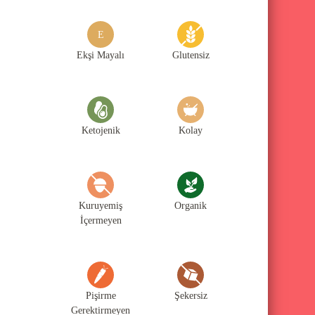
g
o
E
r
Ekşi Mayalı
Glutensiz
i
l
e
Ketojenik
Kolay
r
i
Kuruyemiş
Organik
İçermeyen
Pişirme
Şekersiz
Gerektirmeyen