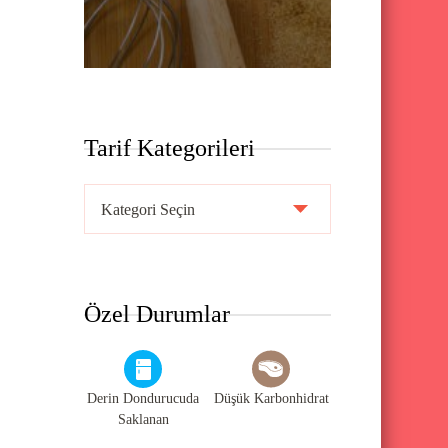
Tarif Kategorileri
T
a
r
i
Özel Durumlar
f
K
a
Derin Dondurucuda
Düşük Karbonhidrat
t
Saklanan
e