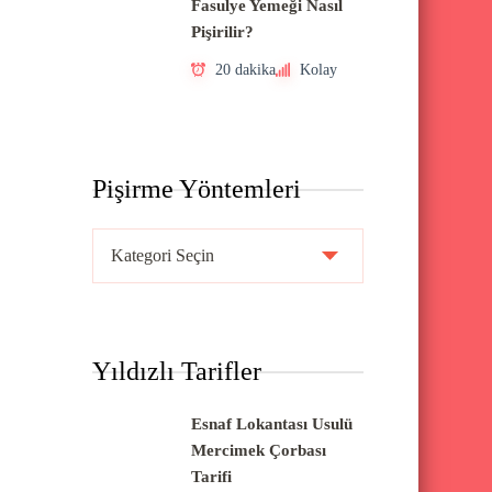
Fasulye Yemeği Nasıl
Pişirilir?
20 dakika
Kolay
Pişirme Yöntemleri
P
i
ş
i
Yıldızlı Tarifler
r
m
Esnaf Lokantası Usulü
e
Mercimek Çorbası
Y
Tarifi