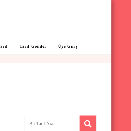
arif
Tarif Gönder
Üye Giriş
S
e