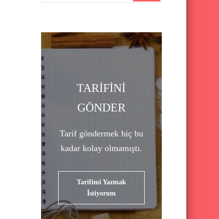
a
r
c
h
f
o
TARİFİNİ
r
GÖNDER
:
Tarif göndermek hiç bu
kadar kolay olmamıştı.
Tarifimi Yazmak
İstiyorum