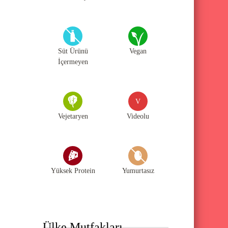
Süt Ürünü
Vegan
İçermeyen
V
Vejetaryen
Videolu
Yüksek Protein
Yumurtasız
Ülke Mutfakları