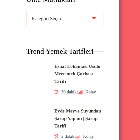
Ü
l
k
e
Trend Yemek Tarifleri
M
u
Esnaf Lokantası Usulü
t
Mercimek Çorbası
f
Tarifi
a
30 dakika
Kolay
k
l
Evde Meyve Suyundan
a
Şarap Yapımı | Şarap
Tarifi
r
ı
2 dakika
Kolay