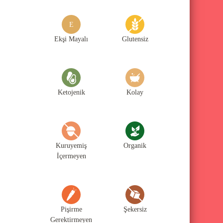
g
o
E
r
Ekşi Mayalı
Glutensiz
i
l
e
Ketojenik
Kolay
r
i
Kuruyemiş
Organik
İçermeyen
Pişirme
Şekersiz
Gerektirmeyen