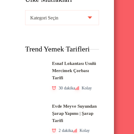
Ü
l
k
e
Trend Yemek Tarifleri
M
u
Esnaf Lokantası Usulü
t
Mercimek Çorbası
f
Tarifi
a
30 dakika
Kolay
k
l
Evde Meyve Suyundan
a
Şarap Yapımı | Şarap
Tarifi
r
ı
2 dakika
Kolay