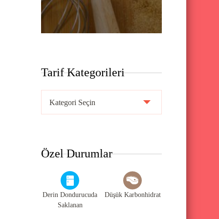
Tarif Kategorileri
T
a
r
i
Özel Durumlar
f
K
a
Derin Dondurucuda
Düşük Karbonhidrat
t
Saklanan
e