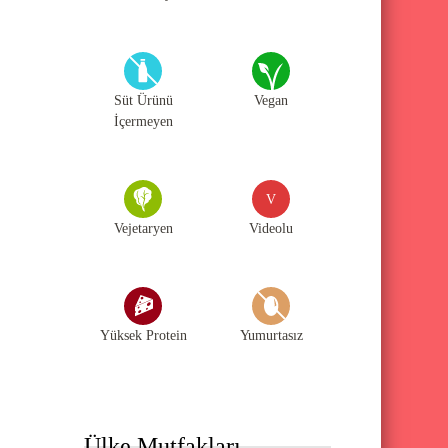
Süt Ürünü
Vegan
İçermeyen
V
Vejetaryen
Videolu
Yüksek Protein
Yumurtasız
Ülke Mutfakları