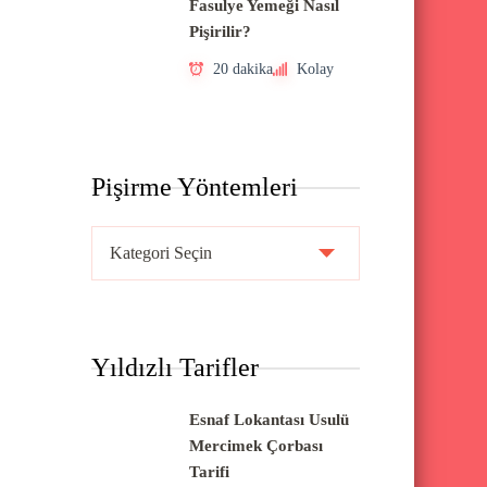
Fasulye Yemeği Nasıl
Pişirilir?
20 dakika
Kolay
Pişirme Yöntemleri
P
i
ş
i
Yıldızlı Tarifler
r
m
Esnaf Lokantası Usulü
e
Mercimek Çorbası
Y
Tarifi