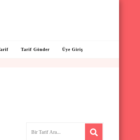
arif
Tarif Gönder
Üye Giriş
S
e