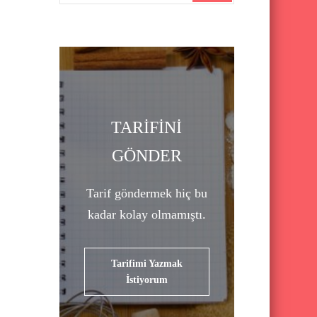
a
r
c
h
f
o
TARİFİNİ
r
GÖNDER
:
Tarif göndermek hiç bu
kadar kolay olmamıştı.
Tarifimi Yazmak
İstiyorum