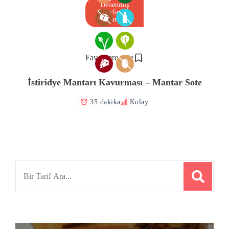
Denenmiş
Onaylanmış
Tarif
Favorilere ekle
İstiridye Mantarı Kavurması – Mantar Sote
35 dakika
Kolay
Search
for: