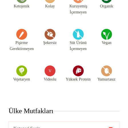
Ketojenik
Kolay
Kuruyemiş
Organik
İçermeyen
Pişirme
Şekersiz
Süt Ürünü
Vegan
Gerektirmeyen
İçermeyen
V
Vejetaryen
Videolu
Yüksek Protein
Yumurtasız
Ülke Mutfakları
Ülke