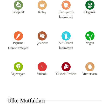
Ketojenik
Kolay
Kuruyemiş
Organik
İçermeyen
Pişirme
Şekersiz
Süt Ürünü
Vegan
Gerektirmeyen
İçermeyen
V
Vejetaryen
Videolu
Yüksek Protein
Yumurtasız
Ülke Mutfakları