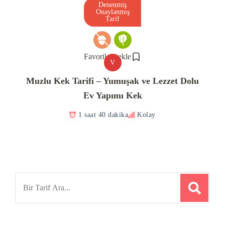
Denenmiş
Onaylanmış
Tarif
Favorilere ekle
V
Muzlu Kek Tarifi – Yumuşak ve Lezzet Dolu
Ev Yapımı Kek
1 saat 40 dakika
Kolay
Search
for: