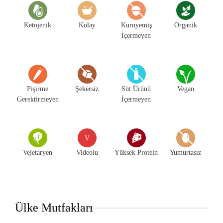
Ketojenik
Kolay
Kuruyemiş
Organik
İçermeyen
Pişirme
Şekersiz
Süt Ürünü
Vegan
Gerektirmeyen
İçermeyen
V
Vejetaryen
Videolu
Yüksek Protein
Yumurtasız
Ülke Mutfakları