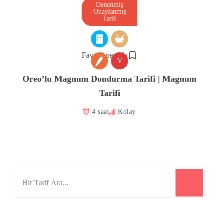
Denenmiş
Onaylanmış
Tarif
Favorilere ekle
V
Oreo’lu Magnum Dondurma Tarifi | Magnum
Tarifi
4 saat
Kolay
Search
for: