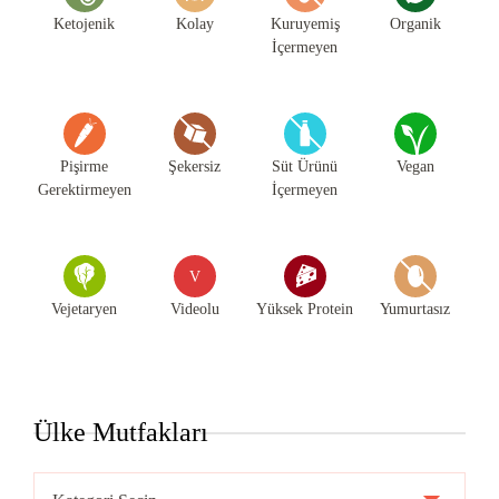
Ketojenik
Kolay
Kuruyemiş
Organik
İçermeyen
Pişirme
Şekersiz
Süt Ürünü
Vegan
Gerektirmeyen
İçermeyen
V
Vejetaryen
Videolu
Yüksek Protein
Yumurtasız
Ülke Mutfakları
Ülke