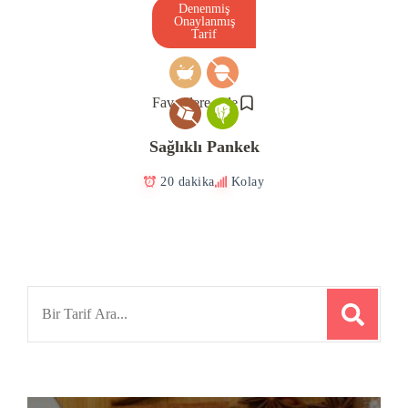
Denenmiş
Onaylanmış
Tarif
Favorilere ekle
Sağlıklı Pankek
20 dakika
Kolay
Search
for: