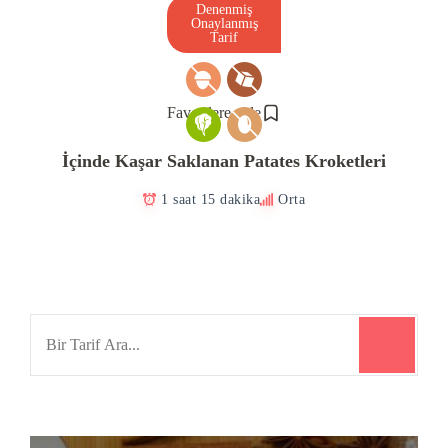
Denenmiş
Onaylanmış
Tarif
Favorilere ekle
İçinde Kaşar Saklanan Patates Kroketleri
1 saat 15 dakika
Orta
Search
for: