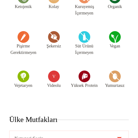
Ketojenik
Kolay
Kuruyemiş
Organik
İçermeyen
Pişirme
Şekersiz
Süt Ürünü
Vegan
Gerektirmeyen
İçermeyen
V
Vejetaryen
Videolu
Yüksek Protein
Yumurtasız
Ülke Mutfakları
Ülke