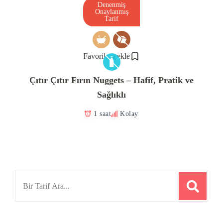
Denenmiş
Onaylanmış
Tarif
Favorilere ekle
Çıtır Çıtır Fırın Nuggets – Hafif, Pratik ve
Sağlıklı
1 saat
Kolay
Search
for: