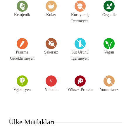
Ketojenik
Kolay
Kuruyemiş
Organik
İçermeyen
Pişirme
Şekersiz
Süt Ürünü
Vegan
Gerektirmeyen
İçermeyen
V
Vejetaryen
Videolu
Yüksek Protein
Yumurtasız
Ülke Mutfakları