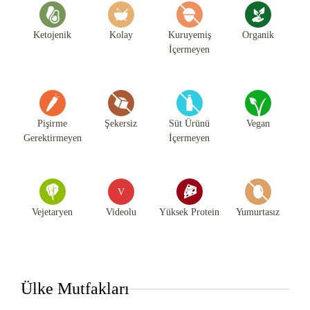
Ketojenik
Kolay
Kuruyemiş
Organik
İçermeyen
Pişirme
Şekersiz
Süt Ürünü
Vegan
Gerektirmeyen
İçermeyen
V
Vejetaryen
Videolu
Yüksek Protein
Yumurtasız
Ülke Mutfakları