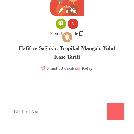
Denenmiş
Onaylanmış
Tarif
V
Favorilere ekle
Hafif ve Sağlıklı: Tropikal Mangolu Yulaf
Kase Tarifi
8 saat 10 dakika
Kolay
Search
for: