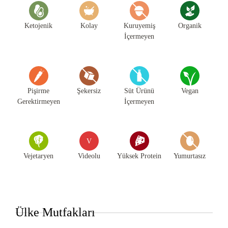
Ketojenik
Kolay
Kuruyemiş
Organik
İçermeyen
Pişirme
Şekersiz
Süt Ürünü
Vegan
Gerektirmeyen
İçermeyen
V
Vejetaryen
Videolu
Yüksek Protein
Yumurtasız
Ülke Mutfakları