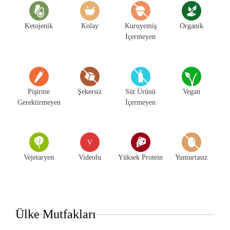
Ketojenik
Kolay
Kuruyemiş
Organik
İçermeyen
Pişirme
Şekersiz
Süt Ürünü
Vegan
Gerektirmeyen
İçermeyen
V
Vejetaryen
Videolu
Yüksek Protein
Yumurtasız
Ülke Mutfakları