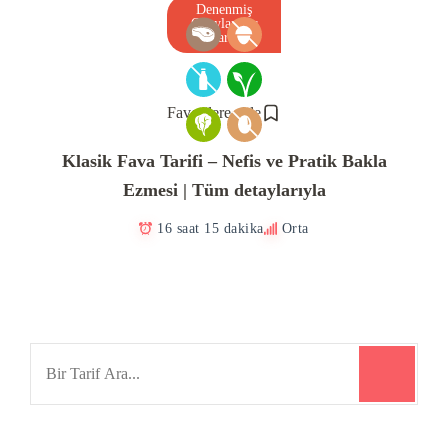
Denenmiş
Onaylanmış
Tarif
Favorilere ekle
Klasik Fava Tarifi – Nefis ve Pratik Bakla
Ezmesi | Tüm detaylarıyla
16 saat 15 dakika
Orta
Search
for: