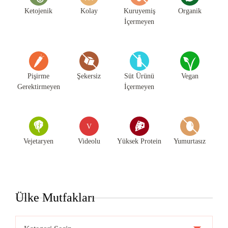
Ketojenik
Kolay
Kuruyemiş
Organik
İçermeyen
Pişirme
Şekersiz
Süt Ürünü
Vegan
Gerektirmeyen
İçermeyen
V
Vejetaryen
Videolu
Yüksek Protein
Yumurtasız
Ülke Mutfakları
Ülke