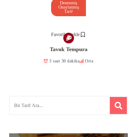
Denenmiş
Onaylanmış
Tarif
Favorilere ekle
Tavuk Tempura
3 saat 30 dakika
Orta
Search
for: