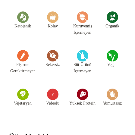
Ketojenik
Kolay
Kuruyemiş
Organik
İçermeyen
Pişirme
Şekersiz
Süt Ürünü
Vegan
Gerektirmeyen
İçermeyen
V
Vejetaryen
Videolu
Yüksek Protein
Yumurtasız