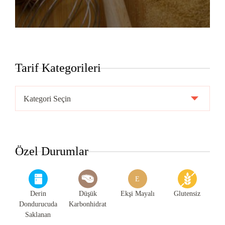
Tarif Kategorileri
Tarif
Kategorileri
Özel Durumlar
E
Derin
Düşük
Ekşi Mayalı
Glutensiz
Dondurucuda
Karbonhidrat
Saklanan