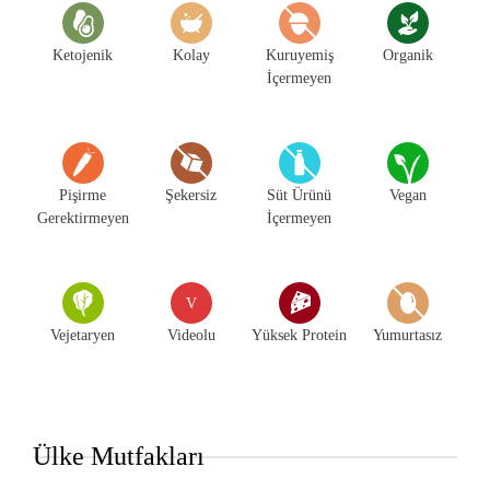
Ketojenik
Kolay
Kuruyemiş
Organik
İçermeyen
Pişirme
Şekersiz
Süt Ürünü
Vegan
Gerektirmeyen
İçermeyen
V
Vejetaryen
Videolu
Yüksek Protein
Yumurtasız
Ülke Mutfakları