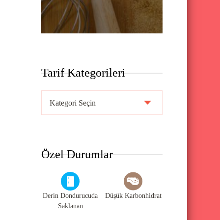
Tarif Kategorileri
T
a
r
i
Özel Durumlar
f
K
a
Derin Dondurucuda
Düşük Karbonhidrat
t
Saklanan
e