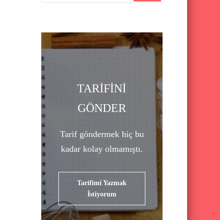
a
r
c
h
f
o
TARİFİNİ
r
GÖNDER
:
Tarif göndermek hiç bu
kadar kolay olmamıştı.
Tarifimi Yazmak
İstiyorum