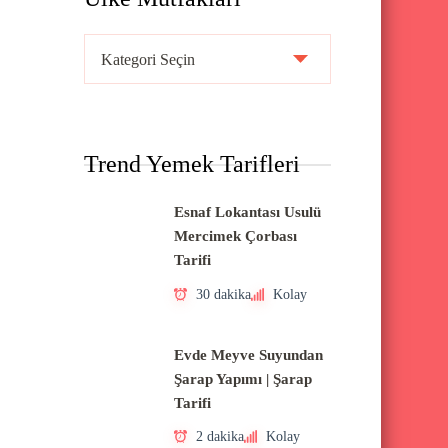
Ü
l
k
e
Trend Yemek Tarifleri
M
u
Esnaf Lokantası Usulü
t
Mercimek Çorbası
f
Tarifi
a
30 dakika
Kolay
k
l
Evde Meyve Suyundan
a
Şarap Yapımı | Şarap
Tarifi
r
ı
2 dakika
Kolay