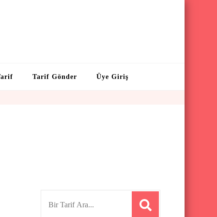
arif
Tarif Gönder
Üye Giriş
S
e