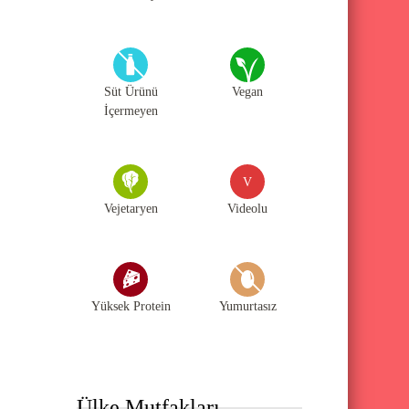
Süt Ürünü
Vegan
İçermeyen
V
Vejetaryen
Videolu
Yüksek Protein
Yumurtasız
Ülke Mutfakları