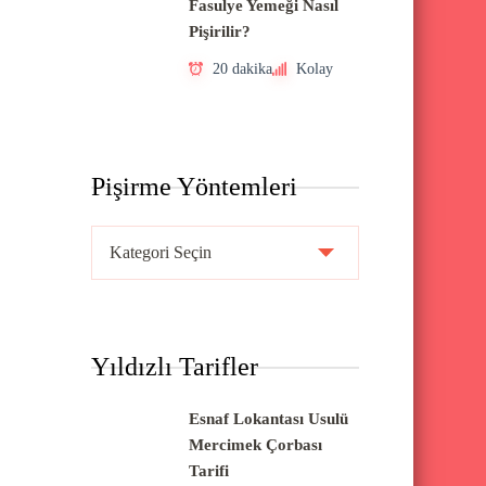
Fasulye Yemeği Nasıl
Pişirilir?
20 dakika
Kolay
Pişirme Yöntemleri
P
i
ş
i
Yıldızlı Tarifler
r
m
Esnaf Lokantası Usulü
e
Mercimek Çorbası
Y
Tarifi