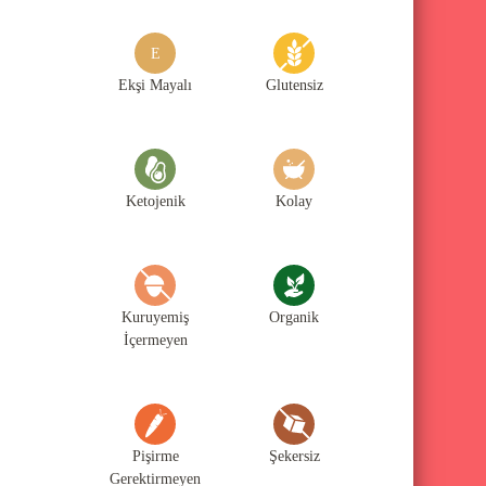
g
o
E
r
Ekşi Mayalı
Glutensiz
i
l
e
Ketojenik
Kolay
r
i
Kuruyemiş
Organik
İçermeyen
Pişirme
Şekersiz
Gerektirmeyen