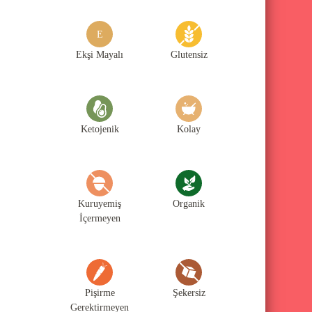
g
o
E
r
Ekşi Mayalı
Glutensiz
i
l
e
Ketojenik
Kolay
r
i
Kuruyemiş
Organik
İçermeyen
Pişirme
Şekersiz
Gerektirmeyen