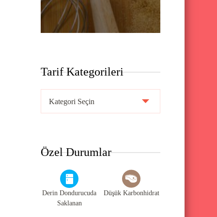
Tarif Kategorileri
T
a
r
i
Özel Durumlar
f
K
a
Derin Dondurucuda
Düşük Karbonhidrat
t
Saklanan
e