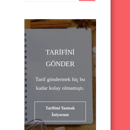
a
r
c
h
f
o
TARİFİNİ
r
GÖNDER
:
Tarif göndermek hiç bu
kadar kolay olmamıştı.
Tarifimi Yazmak
İstiyorum