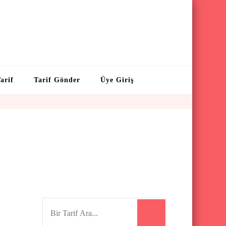
arif
Tarif Gönder
Üye Giriş
S
e