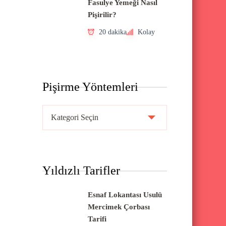
Fasulye Yemeği Nasıl
Pişirilir?
20 dakika
Kolay
Pişirme Yöntemleri
P
i
ş
i
Yıldızlı Tarifler
r
m
Esnaf Lokantası Usulü
e
Mercimek Çorbası
Y
Tarifi