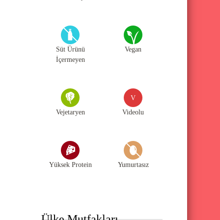
Süt Ürünü
Vegan
İçermeyen
V
Vejetaryen
Videolu
Yüksek Protein
Yumurtasız
Ülke Mutfakları