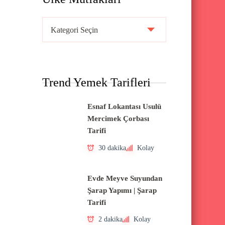
Ü
l
k
e
Trend Yemek Tarifleri
M
u
Esnaf Lokantası Usulü
t
Mercimek Çorbası
f
Tarifi
a
30 dakika
Kolay
k
l
Evde Meyve Suyundan
a
Şarap Yapımı | Şarap
Tarifi
r
ı
2 dakika
Kolay