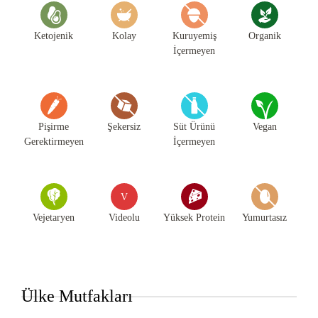
Ketojenik
Kolay
Kuruyemiş
Organik
İçermeyen
Pişirme
Şekersiz
Süt Ürünü
Vegan
Gerektirmeyen
İçermeyen
V
Vejetaryen
Videolu
Yüksek Protein
Yumurtasız
Ülke Mutfakları