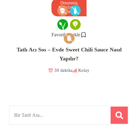
Denenmiş
Onaylanmış
Tarif
Favorilere ekle
Tatlı Acı Sos – Evde Sweet Chili Sauce Nasıl
Yapılır?
30 dakika
Kolay
Search
for: