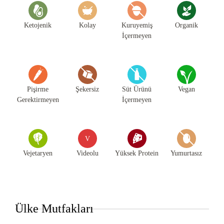
Ketojenik
Kolay
Kuruyemiş
Organik
İçermeyen
Pişirme
Şekersiz
Süt Ürünü
Vegan
Gerektirmeyen
İçermeyen
V
Vejetaryen
Videolu
Yüksek Protein
Yumurtasız
Ülke Mutfakları