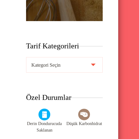
Tarif Kategorileri
T
a
r
i
Özel Durumlar
f
K
a
Derin Dondurucuda
Düşük Karbonhidrat
t
Saklanan
e