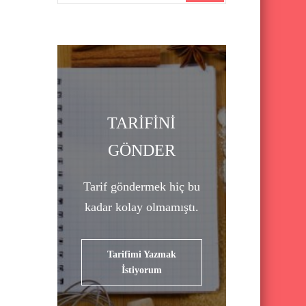
a
r
c
h
f
o
TARİFİNİ
r
GÖNDER
:
Tarif göndermek hiç bu
kadar kolay olmamıştı.
Tarifimi Yazmak
İstiyorum