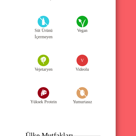
Süt Ürünü
Vegan
İçermeyen
V
Vejetaryen
Videolu
Yüksek Protein
Yumurtasız
Ülke Mutfakları