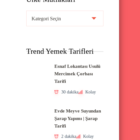
Ü
l
k
e
Trend Yemek Tarifleri
M
u
Esnaf Lokantası Usulü
t
Mercimek Çorbası
f
Tarifi
a
30 dakika
Kolay
k
l
Evde Meyve Suyundan
a
Şarap Yapımı | Şarap
Tarifi
r
ı
2 dakika
Kolay