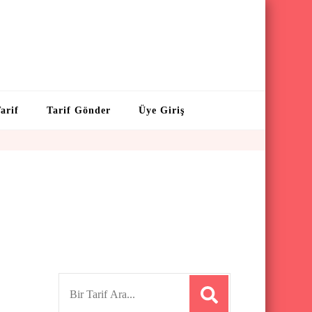
arif
Tarif Gönder
Üye Giriş
S
e