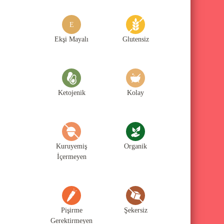
g
o
E
r
Ekşi Mayalı
Glutensiz
i
l
e
Ketojenik
Kolay
r
i
Kuruyemiş
Organik
İçermeyen
Pişirme
Şekersiz
Gerektirmeyen