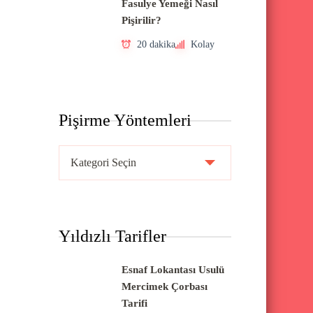
Fasulye Yemeği Nasıl
Pişirilir?
20 dakika
Kolay
Pişirme Yöntemleri
P
i
ş
i
Yıldızlı Tarifler
r
m
Esnaf Lokantası Usulü
e
Mercimek Çorbası
Y
Tarifi