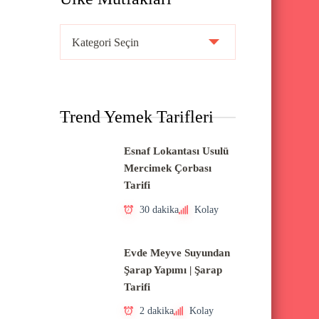
Ü
l
k
e
Trend Yemek Tarifleri
M
u
Esnaf Lokantası Usulü
t
Mercimek Çorbası
f
Tarifi
a
30 dakika
Kolay
k
l
Evde Meyve Suyundan
a
Şarap Yapımı | Şarap
Tarifi
r
ı
2 dakika
Kolay