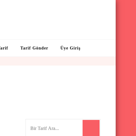
arif
Tarif Gönder
Üye Giriş
S
e