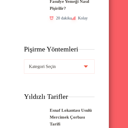
Fasulye Yemeği Nasıl
Pişirilir?
20 dakika
Kolay
Pişirme Yöntemleri
P
i
ş
i
Yıldızlı Tarifler
r
m
Esnaf Lokantası Usulü
e
Mercimek Çorbası
Y
Tarifi