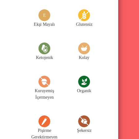
g
o
E
r
Ekşi Mayalı
Glutensiz
i
l
e
Ketojenik
Kolay
r
i
Kuruyemiş
Organik
İçermeyen
Pişirme
Şekersiz
Gerektirmeyen