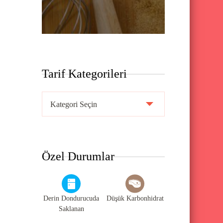
Tarif Kategorileri
T
a
r
i
Özel Durumlar
f
K
a
Derin Dondurucuda
Düşük Karbonhidrat
t
Saklanan
e