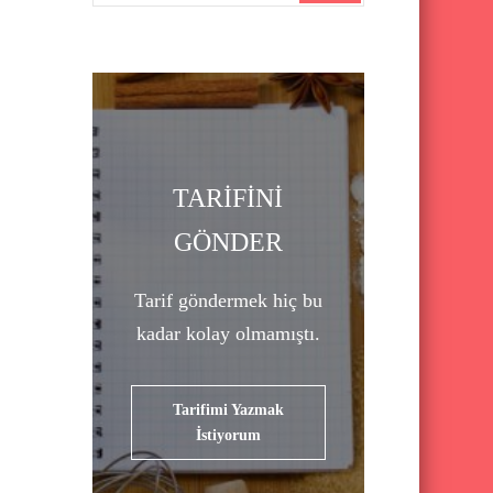
a
r
c
h
f
o
TARİFİNİ
r
GÖNDER
:
Tarif göndermek hiç bu
kadar kolay olmamıştı.
Tarifimi Yazmak
İstiyorum