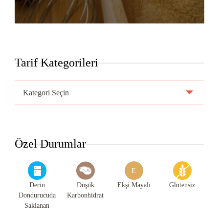
Tarif Kategorileri
Tarif
Kategorileri
Özel Durumlar
E
Derin
Düşük
Ekşi Mayalı
Glutensiz
Dondurucuda
Karbonhidrat
Saklanan