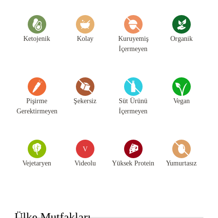
Ketojenik
Kolay
Kuruyemiş
Organik
İçermeyen
Pişirme
Şekersiz
Süt Ürünü
Vegan
Gerektirmeyen
İçermeyen
V
Vejetaryen
Videolu
Yüksek Protein
Yumurtasız
Ülke Mutfakları