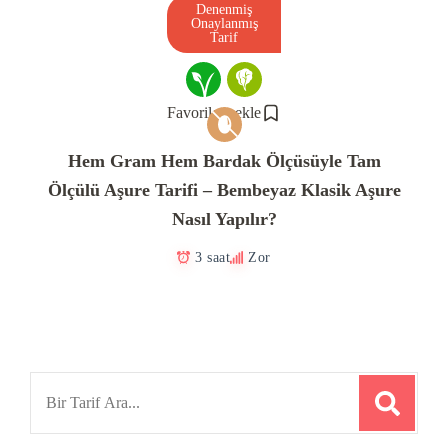
Denenmiş
Onaylanmış
Tarif
Favorilere ekle
Hem Gram Hem Bardak Ölçüsüyle Tam
Ölçülü Aşure Tarifi – Bembeyaz Klasik Aşure
Nasıl Yapılır?
3 saat
Zor
Search
for: