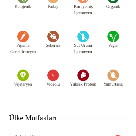
Ketojenik
Kolay
Kuruyemiş
Organik
İçermeyen
Pişirme
Şekersiz
Süt Ürünü
Vegan
Gerektirmeyen
İçermeyen
V
Vejetaryen
Videolu
Yüksek Protein
Yumurtasız
Ülke Mutfakları
Ülke