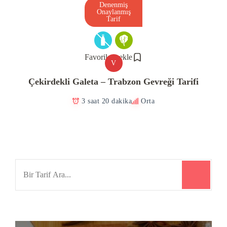
Denenmiş
Onaylanmış
Tarif
Favorilere ekle
V
Çekirdekli Galeta – Trabzon Gevreği Tarifi
3 saat 20 dakika
Orta
Search
for: