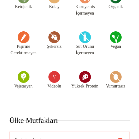
Ketojenik
Kolay
Kuruyemiş
Organik
İçermeyen
Pişirme
Şekersiz
Süt Ürünü
Vegan
Gerektirmeyen
İçermeyen
V
Vejetaryen
Videolu
Yüksek Protein
Yumurtasız
Ülke Mutfakları
Ülke