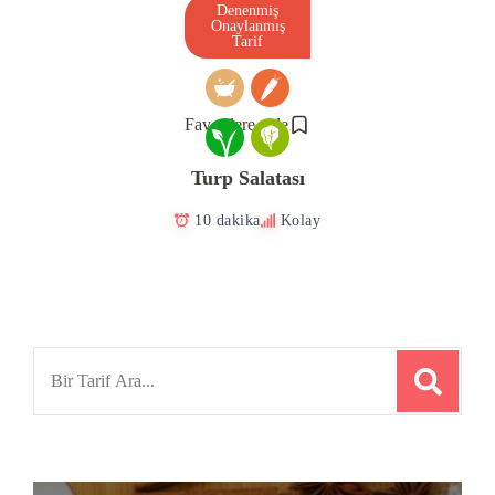
Denenmiş
Onaylanmış
Tarif
Favorilere ekle
Turp Salatası
10 dakika
Kolay
Search
for: