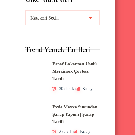
Ü
l
k
e
Trend Yemek Tarifleri
M
u
Esnaf Lokantası Usulü
t
Mercimek Çorbası
f
Tarifi
a
30 dakika
Kolay
k
l
Evde Meyve Suyundan
a
Şarap Yapımı | Şarap
Tarifi
r
ı
2 dakika
Kolay