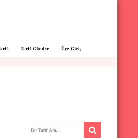
arif
Tarif Gönder
Üye Giriş
S
e