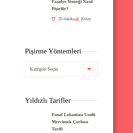
Fasulye Yemeği Nasıl
Pişirilir?
20 dakika
Kolay
Pişirme Yöntemleri
P
i
ş
i
Yıldızlı Tarifler
r
m
Esnaf Lokantası Usulü
e
Mercimek Çorbası
Y
Tarifi