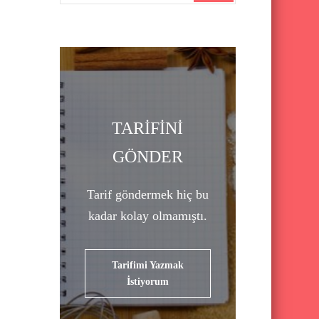
a
r
c
h
f
o
TARİFİNİ
r
GÖNDER
:
Tarif göndermek hiç bu
kadar kolay olmamıştı.
Tarifimi Yazmak
İstiyorum