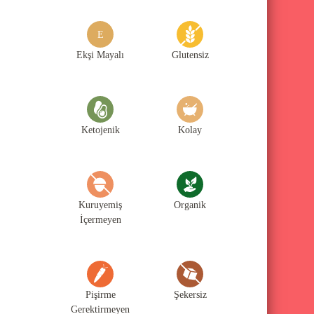
g
o
E
r
Ekşi Mayalı
Glutensiz
i
l
e
Ketojenik
Kolay
r
i
Kuruyemiş
Organik
İçermeyen
Pişirme
Şekersiz
Gerektirmeyen