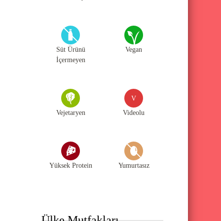
Süt Ürünü
Vegan
İçermeyen
V
Vejetaryen
Videolu
Yüksek Protein
Yumurtasız
Ülke Mutfakları