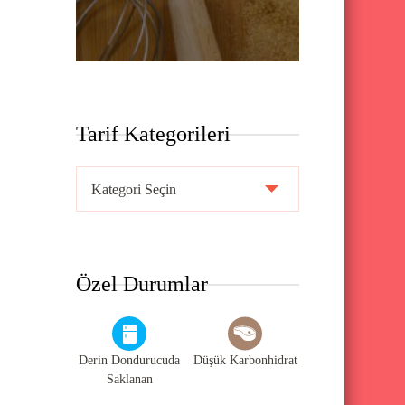
Tarif Kategorileri
T
a
r
i
Özel Durumlar
f
K
a
Derin Dondurucuda
Düşük Karbonhidrat
t
Saklanan
e