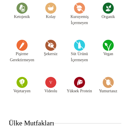
Ketojenik
Kolay
Kuruyemiş
Organik
İçermeyen
Pişirme
Şekersiz
Süt Ürünü
Vegan
Gerektirmeyen
İçermeyen
V
Vejetaryen
Videolu
Yüksek Protein
Yumurtasız
Ülke Mutfakları