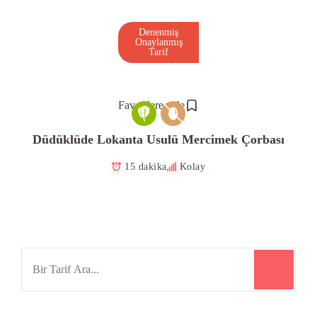
Denenmiş
Onaylanmış
Tarif
Favorilere ekle
Düdüklüde Lokanta Usulü Mercimek Çorbası
15 dakika
Kolay
Search
for: