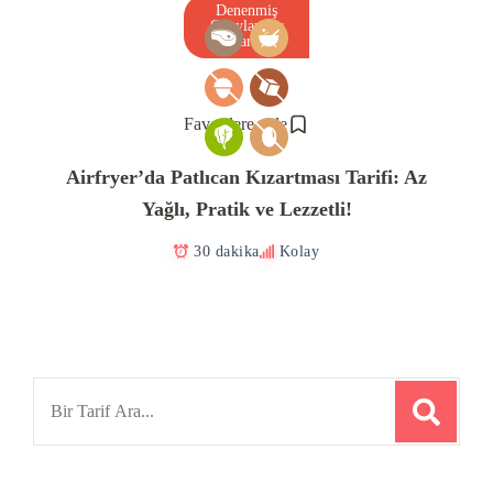
Denenmiş
Onaylanmış
Tarif
Favorilere ekle
Airfryer’da Patlıcan Kızartması Tarifi: Az
Yağlı, Pratik ve Lezzetli!
30 dakika
Kolay
Search
for: