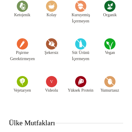
Ketojenik
Kolay
Kuruyemiş
Organik
İçermeyen
Pişirme
Şekersiz
Süt Ürünü
Vegan
Gerektirmeyen
İçermeyen
V
Vejetaryen
Videolu
Yüksek Protein
Yumurtasız
Ülke Mutfakları