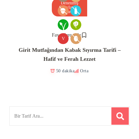
Denenmiş
Onaylanmış
Tarif
Favorilere ekle
V
Girit Mutfağından Kabak Sıyırma Tarifi –
Hafif ve Ferah Lezzet
50 dakika
Orta
Search
for: