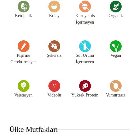
Ketojenik
Kolay
Kuruyemiş
Organik
İçermeyen
Pişirme
Şekersiz
Süt Ürünü
Vegan
Gerektirmeyen
İçermeyen
V
Vejetaryen
Videolu
Yüksek Protein
Yumurtasız
Ülke Mutfakları