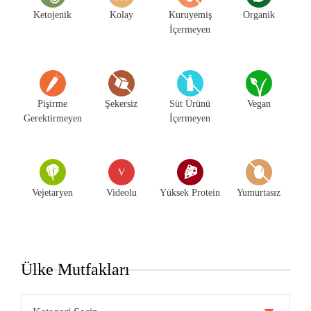
Ketojenik
Kolay
Kuruyemiş
Organik
İçermeyen
Pişirme
Şekersiz
Süt Ürünü
Vegan
Gerektirmeyen
İçermeyen
V
Vejetaryen
Videolu
Yüksek Protein
Yumurtasız
Ülke Mutfakları
Ülke