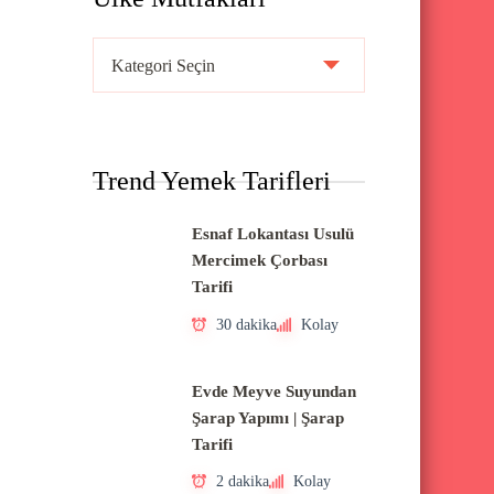
Ü
l
k
e
Trend Yemek Tarifleri
M
u
Esnaf Lokantası Usulü
t
Mercimek Çorbası
f
Tarifi
a
30 dakika
Kolay
k
l
Evde Meyve Suyundan
a
Şarap Yapımı | Şarap
Tarifi
r
ı
2 dakika
Kolay