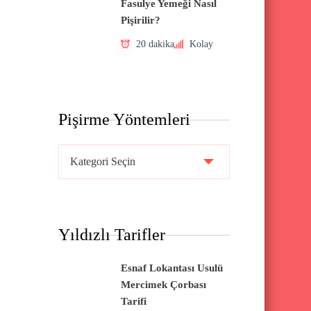
Fasulye Yemeği Nasıl
Pişirilir?
20 dakika
Kolay
Pişirme Yöntemleri
P
i
ş
i
Yıldızlı Tarifler
r
m
Esnaf Lokantası Usulü
e
Mercimek Çorbası
Y
Tarifi