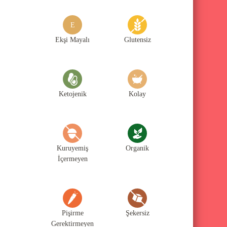
g
o
E
r
Ekşi Mayalı
Glutensiz
i
l
e
Ketojenik
Kolay
r
i
Kuruyemiş
Organik
İçermeyen
Pişirme
Şekersiz
Gerektirmeyen