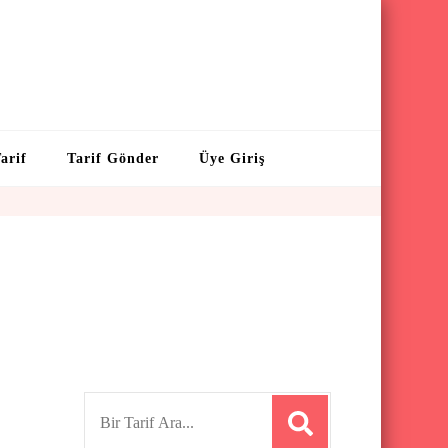
arif
Tarif Gönder
Üye Giriş
S
e