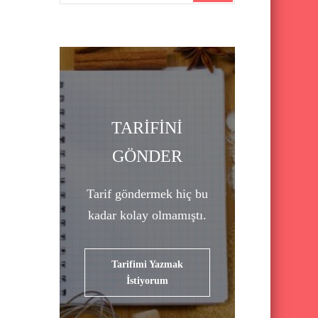
a
r
c
h
f
o
TARİFİNİ
r
GÖNDER
:
Tarif göndermek hiç bu
kadar kolay olmamıştı.
Tarifimi Yazmak
İstiyorum