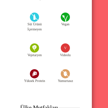
Süt Ürünü
Vegan
İçermeyen
V
Vejetaryen
Videolu
Yüksek Protein
Yumurtasız
Ülke Mutfakları