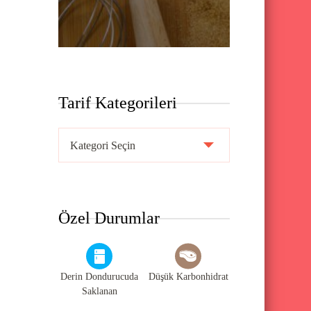
Tarif Kategorileri
T
a
r
i
Özel Durumlar
f
K
a
Derin Dondurucuda
Düşük Karbonhidrat
t
Saklanan
e