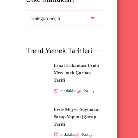
Ü
l
k
e
Trend Yemek Tarifleri
M
u
Esnaf Lokantası Usulü
t
Mercimek Çorbası
f
Tarifi
a
30 dakika
Kolay
k
l
Evde Meyve Suyundan
a
Şarap Yapımı | Şarap
Tarifi
r
ı
2 dakika
Kolay