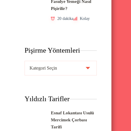
Fasulye Yemeği Nasıl
Pişirilir?
20 dakika
Kolay
Pişirme Yöntemleri
P
i
ş
i
Yıldızlı Tarifler
r
m
Esnaf Lokantası Usulü
e
Mercimek Çorbası
Y
Tarifi