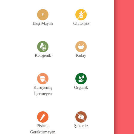
g
o
E
r
Ekşi Mayalı
Glutensiz
i
l
e
Ketojenik
Kolay
r
i
Kuruyemiş
Organik
İçermeyen
Pişirme
Şekersiz
Gerektirmeyen