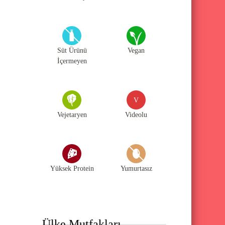
Süt Ürünü
Vegan
İçermeyen
V
Vejetaryen
Videolu
Yüksek Protein
Yumurtasız
Ülke Mutfakları