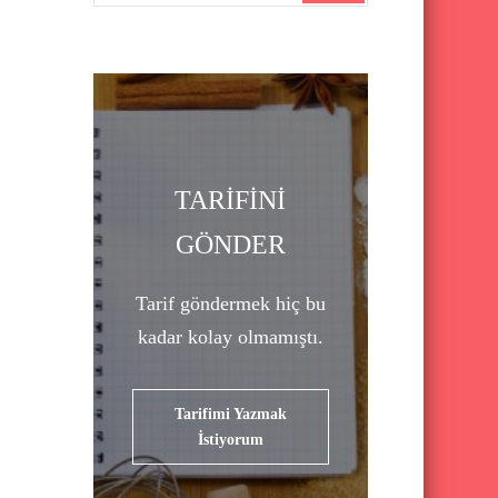
a
r
c
h
f
o
TARİFİNİ
r
GÖNDER
:
Tarif göndermek hiç bu
kadar kolay olmamıştı.
Tarifimi Yazmak
İstiyorum