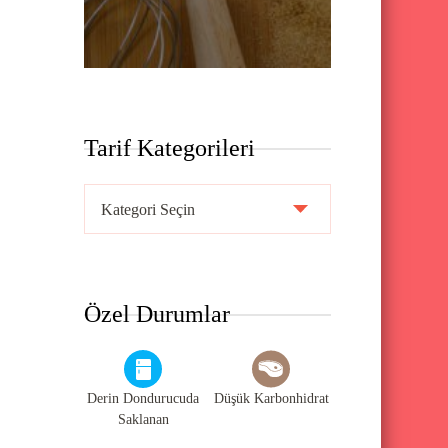
Tarif Kategorileri
T
a
r
i
Özel Durumlar
f
K
a
Derin Dondurucuda
Düşük Karbonhidrat
t
Saklanan
e