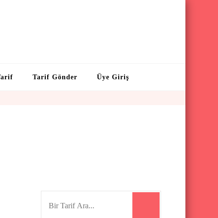
arif
Tarif Gönder
Üye Giriş
S
e