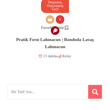
Denenmiş
Onaylanmış
Tarif
V
Favorilere ekle
Pratik Fırın Lahmacun | Rondoda Lavaş
Lahmacun
15 dakika
Kolay
Search
for: