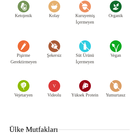
Ketojenik
Kolay
Kuruyemiş
Organik
İçermeyen
Pişirme
Şekersiz
Süt Ürünü
Vegan
Gerektirmeyen
İçermeyen
V
Vejetaryen
Videolu
Yüksek Protein
Yumurtasız
Ülke Mutfakları