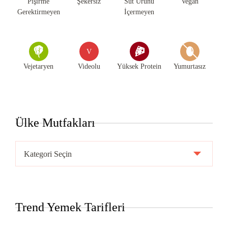
Pişirme
Şekersiz
Süt Ürünü
Vegan
Gerektirmeyen
İçermeyen
V
Vejetaryen
Videolu
Yüksek Protein
Yumurtasız
Ülke Mutfakları
Ülke
Mutfakları
Trend Yemek Tarifleri