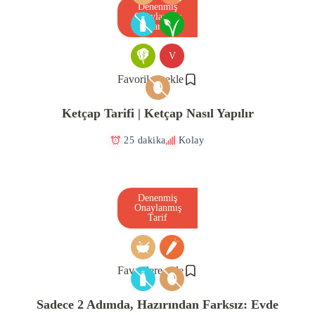
Denenmiş
Onaylanmış
Tarif
V
Favorilere ekle
Ketçap Tarifi | Ketçap Nasıl Yapılır
25 dakika
Kolay
Denenmiş
Onaylanmış
Tarif
Favorilere ekle
Sadece 2 Adımda, Hazırından Farksız: Evde