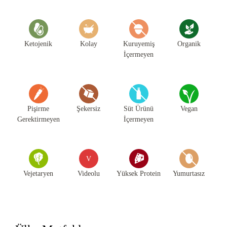
Ketojenik
Kolay
Kuruyemiş
Organik
İçermeyen
Pişirme
Şekersiz
Süt Ürünü
Vegan
Gerektirmeyen
İçermeyen
V
Vejetaryen
Videolu
Yüksek Protein
Yumurtasız