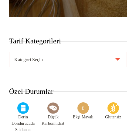
Tarif Kategorileri
Tarif
Kategorileri
Özel Durumlar
E
Derin
Düşük
Ekşi Mayalı
Glutensiz
Dondurucuda
Karbonhidrat
Saklanan