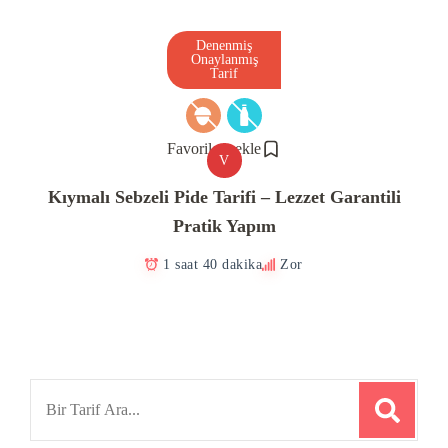
Denenmiş
Onaylanmış
Tarif
Favorilere ekle
V
Kıymalı Sebzeli Pide Tarifi – Lezzet Garantili
Pratik Yapım
1 saat 40 dakika
Zor
Search
for: