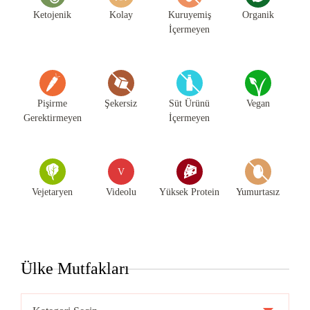
Ketojenik
Kolay
Kuruyemiş
Organik
İçermeyen
Pişirme
Şekersiz
Süt Ürünü
Vegan
Gerektirmeyen
İçermeyen
V
Vejetaryen
Videolu
Yüksek Protein
Yumurtasız
Ülke Mutfakları
Ülke