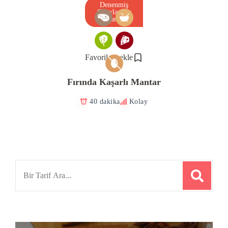
Denenmiş
Onaylanmış
Tarif
Favorilere ekle
Fırında Kaşarlı Mantar
40 dakika
Kolay
Search
for: