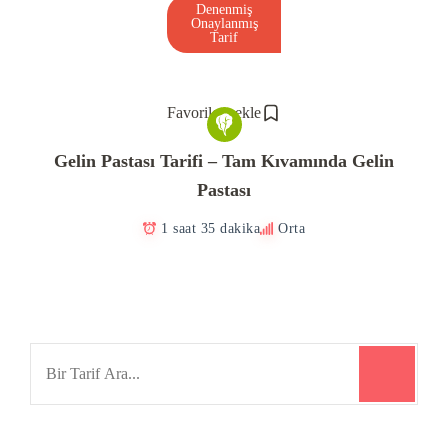
Denenmiş
Onaylanmış
Tarif
Favorilere ekle
Gelin Pastası Tarifi – Tam Kıvamında Gelin
Pastası
1 saat 35 dakika
Orta
Search
for: