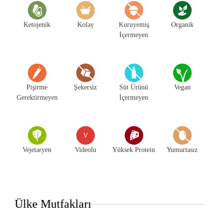
Ketojenik
Kolay
Kuruyemiş
Organik
İçermeyen
Pişirme
Şekersiz
Süt Ürünü
Vegan
Gerektirmeyen
İçermeyen
V
Vejetaryen
Videolu
Yüksek Protein
Yumurtasız
Ülke Mutfakları