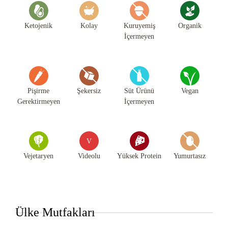
Ketojenik
Kolay
Kuruyemiş
Organik
İçermeyen
Pişirme
Şekersiz
Süt Ürünü
Vegan
Gerektirmeyen
İçermeyen
V
Vejetaryen
Videolu
Yüksek Protein
Yumurtasız
Ülke Mutfakları