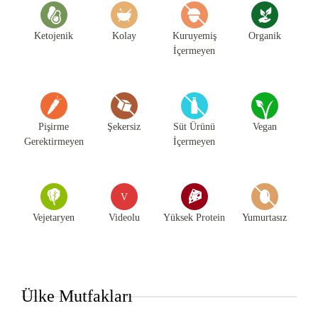
Ketojenik
Kolay
Kuruyemiş
Organik
İçermeyen
Pişirme
Şekersiz
Süt Ürünü
Vegan
Gerektirmeyen
İçermeyen
V
Vejetaryen
Videolu
Yüksek Protein
Yumurtasız
Ülke Mutfakları