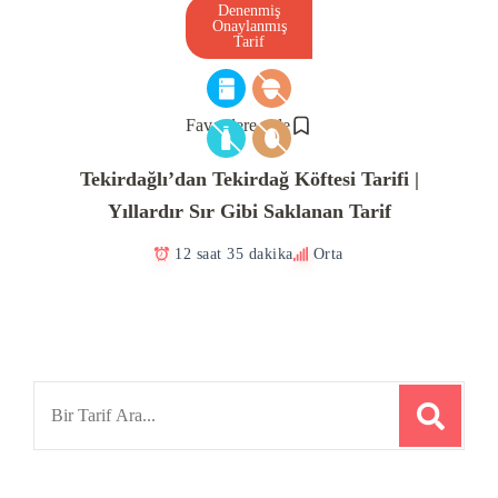
Denenmiş
Onaylanmış
Tarif
Favorilere ekle
Tekirdağlı’dan Tekirdağ Köftesi Tarifi |
Yıllardır Sır Gibi Saklanan Tarif
12 saat 35 dakika
Orta
Search
for: