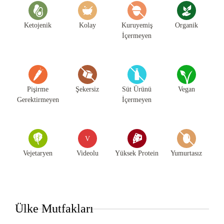
Ketojenik
Kolay
Kuruyemiş
Organik
İçermeyen
Pişirme
Şekersiz
Süt Ürünü
Vegan
Gerektirmeyen
İçermeyen
V
Vejetaryen
Videolu
Yüksek Protein
Yumurtasız
Ülke Mutfakları