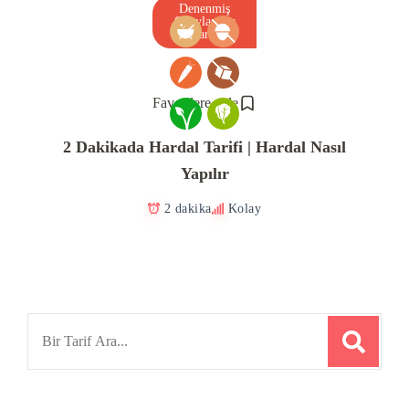
Denenmiş
Onaylanmış
Tarif
Favorilere ekle
2 Dakikada Hardal Tarifi | Hardal Nasıl
Yapılır
2 dakika
Kolay
Search
for: