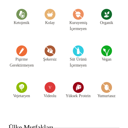
Ketojenik
Kolay
Kuruyemiş
Organik
İçermeyen
Pişirme
Şekersiz
Süt Ürünü
Vegan
Gerektirmeyen
İçermeyen
V
Vejetaryen
Videolu
Yüksek Protein
Yumurtasız
Ülke Mutfakları