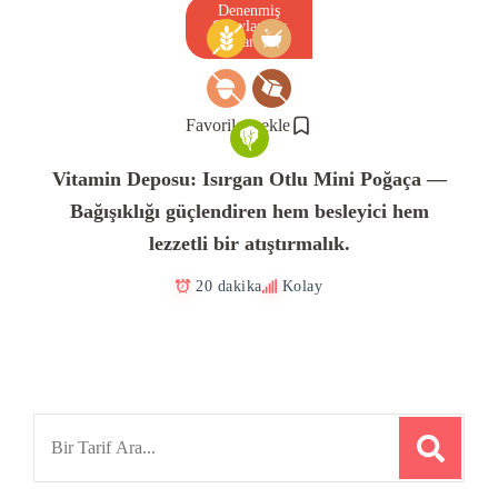
Denenmiş
Onaylanmış
Tarif
Favorilere ekle
Vitamin Deposu: Isırgan Otlu Mini Poğaça —
Bağışıklığı güçlendiren hem besleyici hem
lezzetli bir atıştırmalık.
20 dakika
Kolay
Search
for: