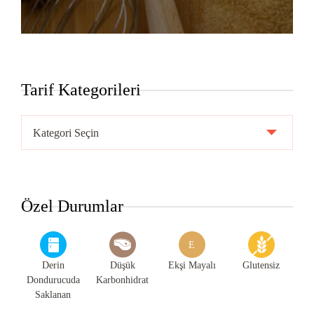
Tarif Kategorileri
Tarif
Kategorileri
Özel Durumlar
E
Derin
Düşük
Ekşi Mayalı
Glutensiz
Dondurucuda
Karbonhidrat
Saklanan