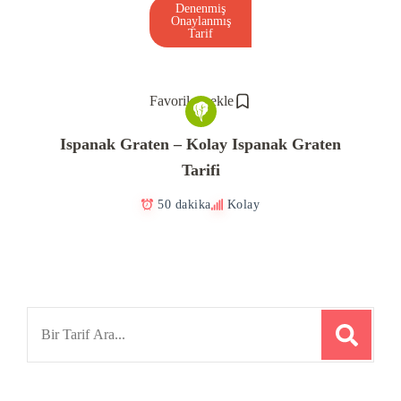
Denenmiş
Onaylanmış
Tarif
Favorilere ekle
Ispanak Graten – Kolay Ispanak Graten
Tarifi
50 dakika
Kolay
Search
for: