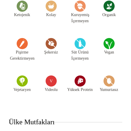
Ketojenik
Kolay
Kuruyemiş
Organik
İçermeyen
Pişirme
Şekersiz
Süt Ürünü
Vegan
Gerektirmeyen
İçermeyen
V
Vejetaryen
Videolu
Yüksek Protein
Yumurtasız
Ülke Mutfakları