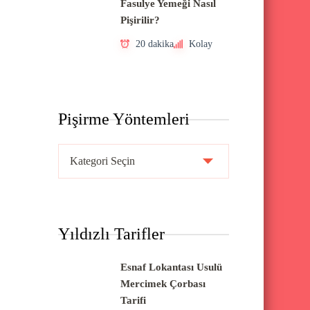
Fasulye Yemeği Nasıl
Pişirilir?
20 dakika
Kolay
Pişirme Yöntemleri
P
i
ş
i
Yıldızlı Tarifler
r
m
Esnaf Lokantası Usulü
e
Mercimek Çorbası
Y
Tarifi