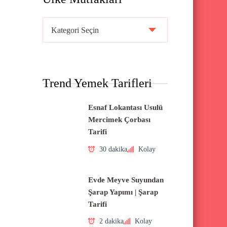
Ü
l
k
e
Trend Yemek Tarifleri
M
u
Esnaf Lokantası Usulü
t
Mercimek Çorbası
f
Tarifi
a
30 dakika
Kolay
k
l
Evde Meyve Suyundan
a
Şarap Yapımı | Şarap
Tarifi
r
ı
2 dakika
Kolay