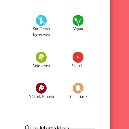
Süt Ürünü
Vegan
İçermeyen
V
Vejetaryen
Videolu
Yüksek Protein
Yumurtasız
Ülke Mutfakları