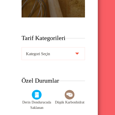
Tarif Kategorileri
T
a
r
i
Özel Durumlar
f
K
a
Derin Dondurucuda
Düşük Karbonhidrat
t
Saklanan
e