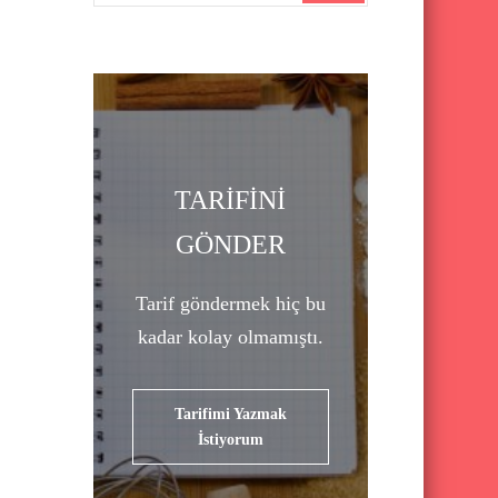
a
r
c
h
f
o
TARİFİNİ
r
GÖNDER
:
Tarif göndermek hiç bu
kadar kolay olmamıştı.
Tarifimi Yazmak
İstiyorum