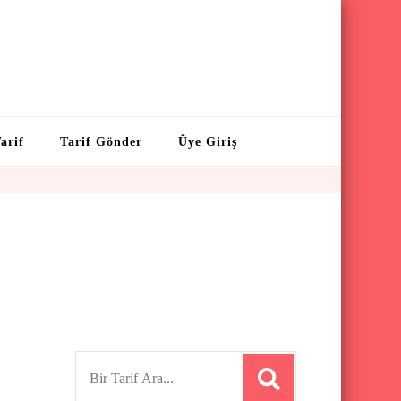
arif
Tarif Gönder
Üye Giriş
S
e