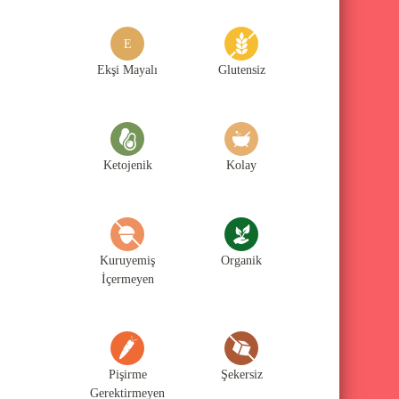
g
o
E
r
Ekşi Mayalı
Glutensiz
i
l
e
Ketojenik
Kolay
r
i
Kuruyemiş
Organik
İçermeyen
Pişirme
Şekersiz
Gerektirmeyen