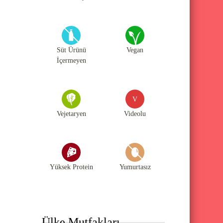
Süt Ürünü
Vegan
İçermeyen
V
Vejetaryen
Videolu
Yüksek Protein
Yumurtasız
Ülke Mutfakları