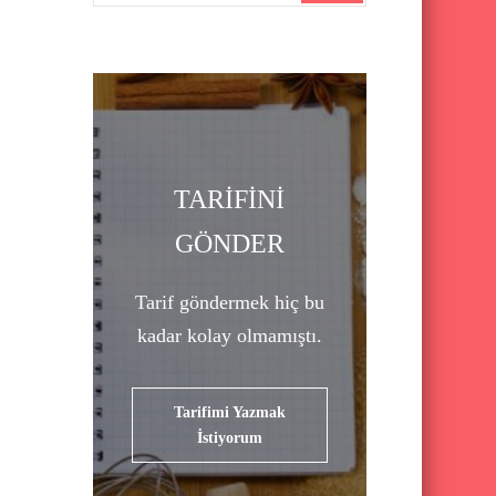
a
r
c
h
f
o
TARİFİNİ
r
GÖNDER
:
Tarif göndermek hiç bu
kadar kolay olmamıştı.
Tarifimi Yazmak
İstiyorum