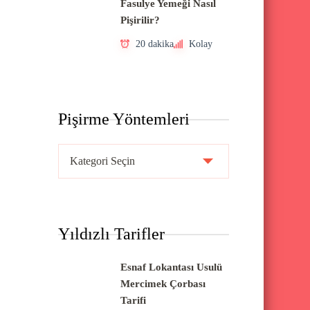
Fasulye Yemeği Nasıl
Pişirilir?
20 dakika
Kolay
Pişirme Yöntemleri
P
i
ş
i
Yıldızlı Tarifler
r
m
Esnaf Lokantası Usulü
e
Mercimek Çorbası
Y
Tarifi