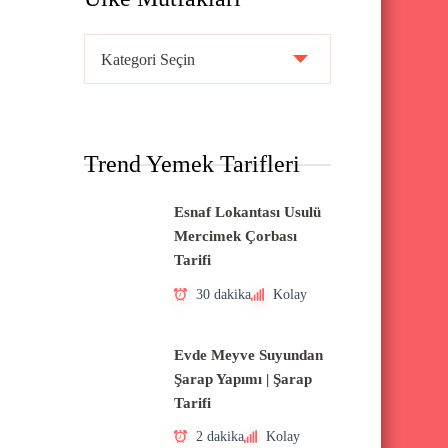
Ü
l
k
e
Trend Yemek Tarifleri
M
u
Esnaf Lokantası Usulü
t
Mercimek Çorbası
f
Tarifi
a
30 dakika
Kolay
k
l
Evde Meyve Suyundan
a
Şarap Yapımı | Şarap
Tarifi
r
ı
2 dakika
Kolay