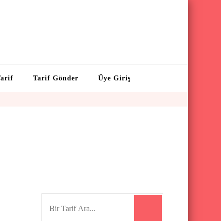
arif
Tarif Gönder
Üye Giriş
S
e