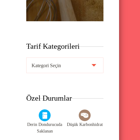
Tarif Kategorileri
T
a
r
i
Özel Durumlar
f
K
a
Derin Dondurucuda
Düşük Karbonhidrat
t
Saklanan
e