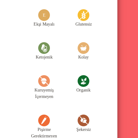
g
o
E
r
Ekşi Mayalı
Glutensiz
i
l
e
Ketojenik
Kolay
r
i
Kuruyemiş
Organik
İçermeyen
Pişirme
Şekersiz
Gerektirmeyen