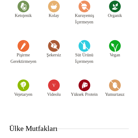
Ketojenik
Kolay
Kuruyemiş
Organik
İçermeyen
Pişirme
Şekersiz
Süt Ürünü
Vegan
Gerektirmeyen
İçermeyen
V
Vejetaryen
Videolu
Yüksek Protein
Yumurtasız
Ülke Mutfakları