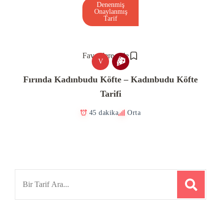
Denenmiş
Onaylanmış
Tarif
Favorilere ekle
V
Fırında Kadınbudu Köfte – Kadınbudu Köfte
Tarifi
45 dakika
Orta
Search
for: