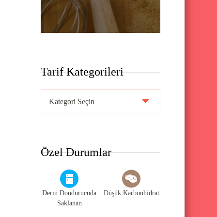
Tarif Kategorileri
T
a
r
i
Özel Durumlar
f
K
a
Derin Dondurucuda
Düşük Karbonhidrat
t
Saklanan
e