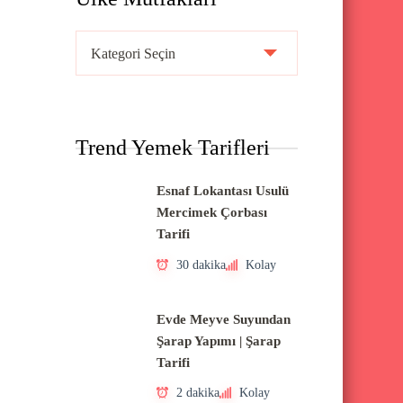
Ü
l
k
e
Trend Yemek Tarifleri
M
u
Esnaf Lokantası Usulü
t
Mercimek Çorbası
f
Tarifi
a
30 dakika
Kolay
k
l
Evde Meyve Suyundan
a
Şarap Yapımı | Şarap
Tarifi
r
ı
2 dakika
Kolay