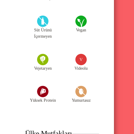
Süt Ürünü
Vegan
İçermeyen
V
Vejetaryen
Videolu
Yüksek Protein
Yumurtasız
Ülke Mutfakları