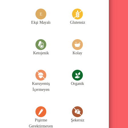
g
o
E
r
Ekşi Mayalı
Glutensiz
i
l
e
Ketojenik
Kolay
r
i
Kuruyemiş
Organik
İçermeyen
Pişirme
Şekersiz
Gerektirmeyen