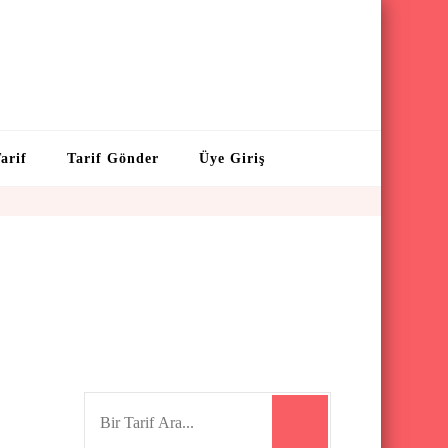
arif
Tarif Gönder
Üye Giriş
S
e