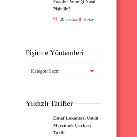
Fasulye Yemeği Nasıl
Pişirilir?
20 dakika
Kolay
Pişirme Yöntemleri
P
i
ş
i
Yıldızlı Tarifler
r
m
Esnaf Lokantası Usulü
e
Mercimek Çorbası
Y
Tarifi