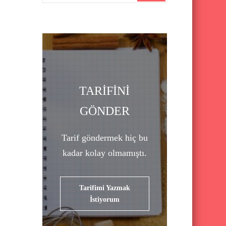
a
r
c
h
f
o
TARİFİNİ
r
GÖNDER
:
Tarif göndermek hiç bu
kadar kolay olmamıştı.
Tarifimi Yazmak
İstiyorum