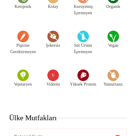
Ketojenik
Kolay
Kuruyemiş
Organik
İçermeyen
Pişirme
Şekersiz
Süt Ürünü
Vegan
Gerektirmeyen
İçermeyen
V
Vejetaryen
Videolu
Yüksek Protein
Yumurtasız
Ülke Mutfakları
Ülke