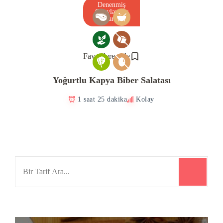
Denenmiş
Onaylanmış
Tarif
Favorilere ekle
Yoğurtlu Kapya Biber Salatası
1 saat 25 dakika
Kolay
Search
for: